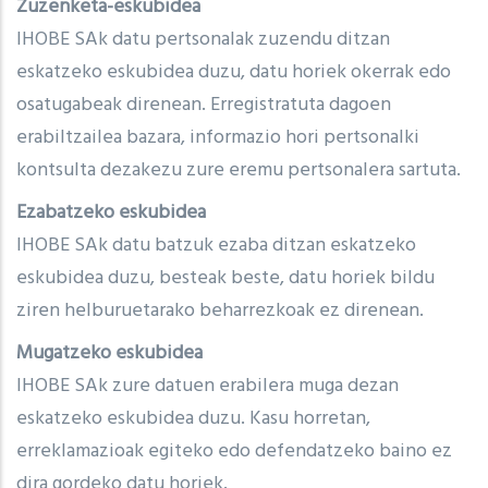
Zuzenketa-eskubidea
IHOBE SAk datu pertsonalak zuzendu ditzan
eskatzeko eskubidea duzu, datu horiek okerrak edo
osatugabeak direnean. Erregistratuta dagoen
erabiltzailea bazara, informazio hori pertsonalki
kontsulta dezakezu zure eremu pertsonalera sartuta.
Ezabatzeko eskubidea
IHOBE SAk datu batzuk ezaba ditzan eskatzeko
eskubidea duzu, besteak beste, datu horiek bildu
ziren helburuetarako beharrezkoak ez direnean.
Mugatzeko eskubidea
IHOBE SAk zure datuen erabilera muga dezan
eskatzeko eskubidea duzu. Kasu horretan,
erreklamazioak egiteko edo defendatzeko baino ez
dira gordeko datu horiek.