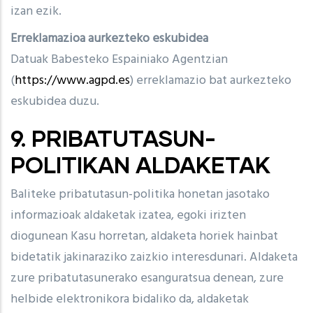
izan ezik.
Erreklamazioa aurkezteko eskubidea
Datuak Babesteko Espainiako Agentzian
(
https://www.agpd.es
) erreklamazio bat aurkezteko
eskubidea duzu.
9. PRIBATUTASUN-
POLITIKAN ALDAKETAK
Baliteke pribatutasun-politika honetan jasotako
informazioak aldaketak izatea, egoki irizten
diogunean Kasu horretan, aldaketa horiek hainbat
bidetatik jakinaraziko zaizkio interesdunari. Aldaketa
zure pribatutasunerako esanguratsua denean, zure
helbide elektronikora bidaliko da, aldaketak