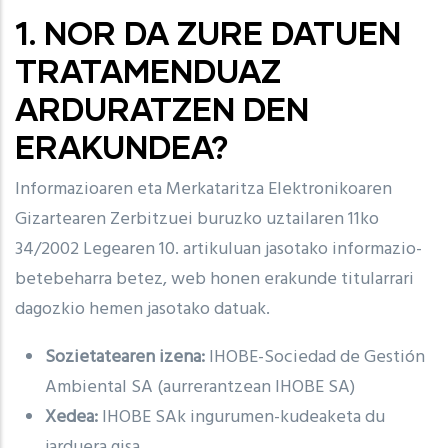
1. NOR DA ZURE DATUEN
TRATAMENDUAZ
ARDURATZEN DEN
ERAKUNDEA?
Informazioaren eta Merkataritza Elektronikoaren
Gizartearen Zerbitzuei buruzko uztailaren 11ko
34/2002 Legearen 10. artikuluan jasotako informazio-
betebeharra betez, web honen erakunde titularrari
dagozkio hemen jasotako datuak.
Sozietatearen izena:
IHOBE-Sociedad de Gestión
Ambiental SA (aurrerantzean IHOBE SA)
Xedea:
IHOBE SAk ingurumen-kudeaketa du
jarduera gisa