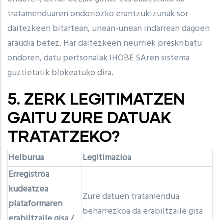
tratamenduaren ondoriozko erantzukizunak sor
daitezkeen bitartean, unean-unean indarrean dagoen
araudia betez. Har daitezkeen neurriek preskribatu
ondoren, datu pertsonalak IHOBE SAren sistema
guztietatik blokeatuko dira.
5. ZERK LEGITIMATZEN
GAITU ZURE DATUAK
TRATATZEKO?
Helburua
Legitimazioa
Erregistroa
kudeatzea
Zure datuen tratamendua
plataformaren
beharrezkoa da erabiltzaile gisa
erabiltzaile gisa /