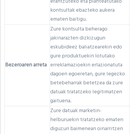
erantzuteko eta planteatutako
kontsultak ebazteko aukera
ematen baitigu.
Zure kontsulta beherago
jakinarazten dizkizugun
eskubideez baliatzearekin edo
gure produktuekin lotutako
Bezeroaren arreta
erreklamazioekin erlazionatuta
dagoen egoeretan, gure legezko
betebeharrak betetzea da zure
datuak tratatzeko legitimatzen
gaituena.
Zure datuak marketin-
helburuekin tratatzeko ematen
diguzun baimenean oinarritzen