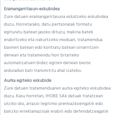
Eramangarritasun-eskubidea
Zure datuen eramangarritasuna eskatzeko eskubidea
duzu. Horretarako, datu pertsonalak formatu
egituratu batean jasoko dituzu, makina batek
erabiltzeko eta irakurtzeko moduan, tratamendua
baimen batean edo kontratu batean oinarritzen
denean eta tratamendu hori bitarteko
automatizatuen bidez egiten denean beste
arduradun bati transmititu ahal izateko.
Aurka egiteko eskubide
Zure datuen tratamenduaren aurka egiteko eskubidea
duzu. Kasu horretan, IHOBE SAk datuak tratatzeari
utziko dio, arrazoi legitimo premiazkoengatik edo
balizko erreklamazioak erabili edo defendatzeagatik