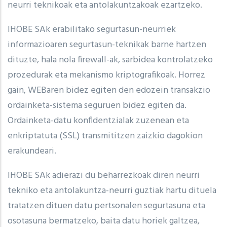
neurri teknikoak eta antolakuntzakoak ezartzeko.
IHOBE SAk erabilitako segurtasun-neurriek
informazioaren segurtasun-teknikak barne hartzen
dituzte, hala nola firewall-ak, sarbidea kontrolatzeko
prozedurak eta mekanismo kriptografikoak. Horrez
gain, WEBaren bidez egiten den edozein transakzio
ordainketa-sistema seguruen bidez egiten da.
Ordainketa-datu konfidentzialak zuzenean eta
enkriptatuta (SSL) transmititzen zaizkio dagokion
erakundeari.
IHOBE SAk adierazi du beharrezkoak diren neurri
tekniko eta antolakuntza-neurri guztiak hartu dituela
tratatzen dituen datu pertsonalen segurtasuna eta
osotasuna bermatzeko, baita datu horiek galtzea,