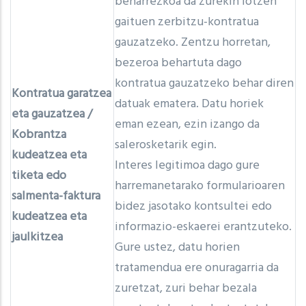
beharrezkoa da zurekin lotzen
gaituen zerbitzu-kontratua
gauzatzeko. Zentzu horretan,
bezeroa behartuta dago
kontratua gauzatzeko behar diren
Kontratua garatzea
datuak ematera. Datu horiek
eta gauzatzea /
eman ezean, ezin izango da
Kobrantza
salerosketarik egin.
kudeatzea eta
Interes legitimoa dago gure
tiketa edo
harremanetarako formularioaren
salmenta-faktura
bidez jasotako kontsultei edo
kudeatzea eta
informazio-eskaerei erantzuteko.
jaulkitzea
Gure ustez, datu horien
tratamendua ere onuragarria da
zuretzat, zuri behar bezala