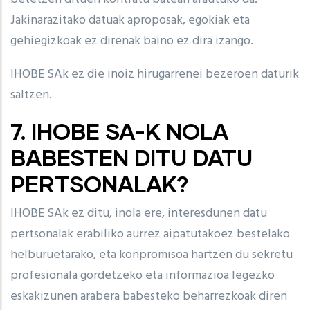
Jakinarazitako datuak aproposak, egokiak eta
gehiegizkoak ez direnak baino ez dira izango.
IHOBE SAk ez die inoiz hirugarrenei bezeroen daturik
saltzen.
7. IHOBE SA-K NOLA
BABESTEN DITU DATU
PERTSONALAK?
IHOBE SAk ez ditu, inola ere, interesdunen datu
pertsonalak erabiliko aurrez aipatutakoez bestelako
helburuetarako, eta konpromisoa hartzen du sekretu
profesionala gordetzeko eta informazioa legezko
eskakizunen arabera babesteko beharrezkoak diren