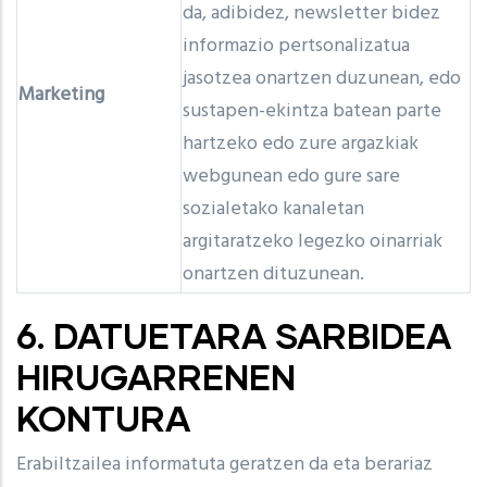
da, adibidez, newsletter bidez
informazio pertsonalizatua
jasotzea onartzen duzunean, edo
Marketing
sustapen-ekintza batean parte
hartzeko edo zure argazkiak
webgunean edo gure sare
sozialetako kanaletan
argitaratzeko legezko oinarriak
onartzen dituzunean.
6. DATUETARA SARBIDEA
HIRUGARRENEN
KONTURA
Erabiltzailea informatuta geratzen da eta berariaz