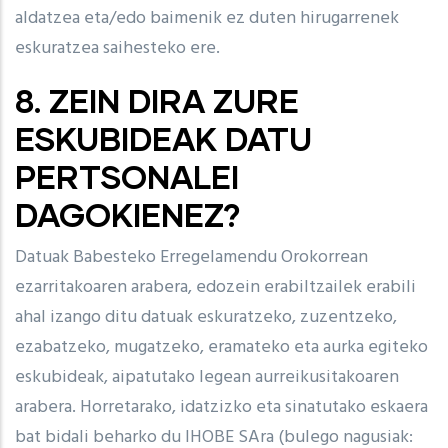
aldatzea eta/edo baimenik ez duten hirugarrenek
eskuratzea saihesteko ere.
8. ZEIN DIRA ZURE
ESKUBIDEAK DATU
PERTSONALEI
DAGOKIENEZ?
Datuak Babesteko Erregelamendu Orokorrean
ezarritakoaren arabera, edozein erabiltzailek erabili
ahal izango ditu datuak eskuratzeko, zuzentzeko,
ezabatzeko, mugatzeko, eramateko eta aurka egiteko
eskubideak, aipatutako legean aurreikusitakoaren
arabera. Horretarako, idatzizko eta sinatutako eskaera
bat bidali beharko du IHOBE SAra (bulego nagusiak: