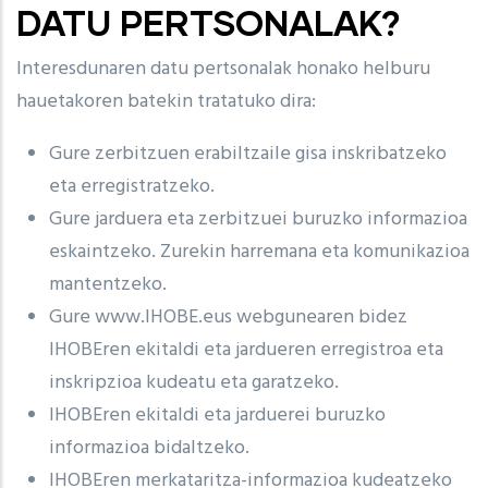
DATU PERTSONALAK?
Interesdunaren datu pertsonalak honako helburu
hauetakoren batekin tratatuko dira:
Gure zerbitzuen erabiltzaile gisa inskribatzeko
eta erregistratzeko.
Gure jarduera eta zerbitzuei buruzko informazioa
eskaintzeko. Zurekin harremana eta komunikazioa
mantentzeko.
Gure www.IHOBE.eus webgunearen bidez
IHOBEren ekitaldi eta jardueren erregistroa eta
inskripzioa kudeatu eta garatzeko.
IHOBEren ekitaldi eta jarduerei buruzko
informazioa bidaltzeko.
IHOBEren merkataritza-informazioa kudeatzeko