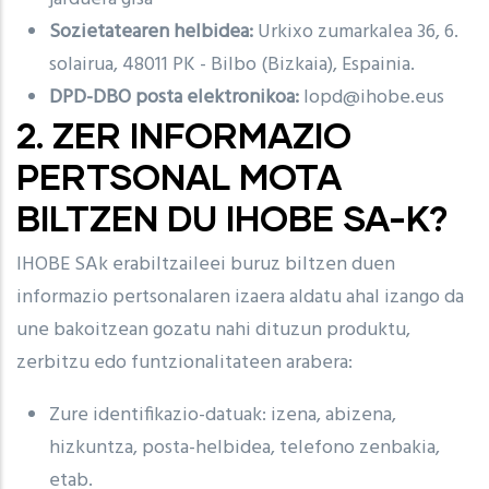
Sozietatearen helbidea:
Urkixo zumarkalea 36, 6.
solairua, 48011 PK - Bilbo (Bizkaia), Espainia.
DPD-DBO posta elektronikoa:
lopd@ihobe.eus
2. ZER INFORMAZIO
PERTSONAL MOTA
BILTZEN DU IHOBE SA-K?
IHOBE SAk erabiltzaileei buruz biltzen duen
informazio pertsonalaren izaera aldatu ahal izango da
une bakoitzean gozatu nahi dituzun produktu,
zerbitzu edo funtzionalitateen arabera:
Zure identifikazio-datuak: izena, abizena,
hizkuntza, posta-helbidea, telefono zenbakia,
etab.