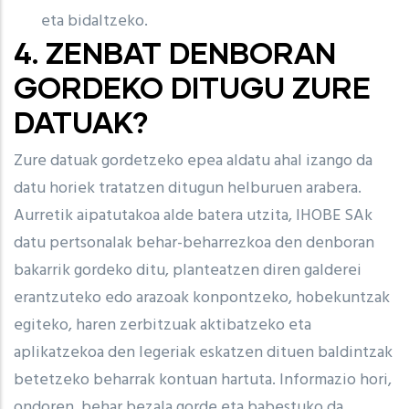
eta bidaltzeko.
4. ZENBAT DENBORAN
GORDEKO DITUGU ZURE
DATUAK?
Zure datuak gordetzeko epea aldatu ahal izango da
datu horiek tratatzen ditugun helburuen arabera.
Aurretik aipatutakoa alde batera utzita, IHOBE SAk
datu pertsonalak behar-beharrezkoa den denboran
bakarrik gordeko ditu, planteatzen diren galderei
erantzuteko edo arazoak konpontzeko, hobekuntzak
egiteko, haren zerbitzuak aktibatzeko eta
aplikatzekoa den legeriak eskatzen dituen baldintzak
betetzeko beharrak kontuan hartuta. Informazio hori,
ondoren, behar bezala gorde eta babestuko da