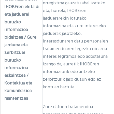
erregistroa gauzatu ahal izateko
IHOBEren ekitaldi
eta, horrela, IHOBEren
eta jarduerei
jarduerarekin lotutako
buruzko
informazioa eta zure intereseko
informazioa
jarduerak jasotzeko.
bidaltzea / Gure
Interesdunaren datu pertsonalen
jarduera eta
tratamenduaren legezko oinarria
zerbitzuei
interes legitimoa edo adostasuna
buruzko
izango da, aurretik IHOBEren
informazioa
informaziorik edo antzeko
eskaintzea /
zerbitzurik jaso duzun edo ez
Kontaktua eta
kontuan hartuta.
komunikazioa
mantentzea
Zure datuen tratamendua