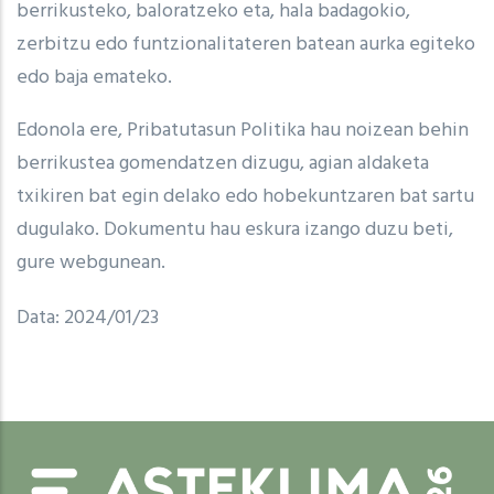
berrikusteko, baloratzeko eta, hala badagokio,
zerbitzu edo funtzionalitateren batean aurka egiteko
edo baja emateko.
Edonola ere, Pribatutasun Politika hau noizean behin
berrikustea gomendatzen dizugu, agian aldaketa
txikiren bat egin delako edo hobekuntzaren bat sartu
dugulako. Dokumentu hau eskura izango duzu beti,
gure webgunean.
Data: 2024/01/23