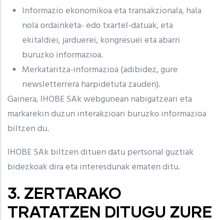
Informazio ekonomikoa eta transakzionala, hala
nola ordainketa- edo txartel-datuak, eta
ekitaldiei, jarduerei, kongresuei eta abarri
buruzko informazioa.
Merkataritza-informazioa (adibidez, gure
newsletterrera harpidetuta zauden).
Gainera, IHOBE SAk webgunean nabigatzeari eta
markarekin duzun interakzioari buruzko informazioa
biltzen du.
IHOBE SAk biltzen dituen datu pertsonal guztiak
bidezkoak dira eta interesdunak ematen ditu.
3. ZERTARAKO
TRATATZEN DITUGU ZURE