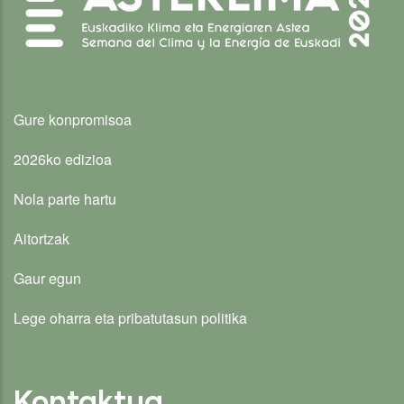
Gure konpromisoa
2026ko edizioa
Nola parte hartu
Aitortzak
Gaur egun
Lege oharra eta pribatutasun politika
Kontaktua