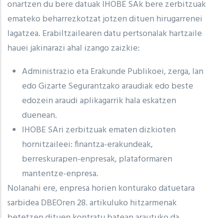
onartzen du bere datuak IHOBE SAk bere zerbitzuak
emateko beharrezkotzat jotzen dituen hirugarrenei
lagatzea. Erabiltzailearen datu pertsonalak hartzaile
hauei jakinarazi ahal izango zaizkie:
Administrazio eta Erakunde Publikoei, zerga, lan
edo Gizarte Segurantzako araudiak edo beste
edozein araudi aplikagarrik hala eskatzen
duenean.
IHOBE SAri zerbitzuak ematen dizkioten
hornitzaileei: finantza-erakundeak,
berreskurapen-enpresak, plataformaren
mantentze-enpresa.
Nolanahi ere, enpresa horien konturako datuetara
sarbidea DBEOren 28. artikuluko hitzarmenak
betetzen dituen kontratu batean arautuko da.