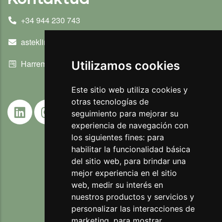
+34 944 230 743
asteklima@ihobe.eus
Harremanetarako formularioa
Utilizamos cookies
Este sitio web utiliza cookies y
otras tecnologías de
seguimiento para mejorar su
experiencia de navegación con
los siguientes fines:
para
habilitar la funcionalidad básica
del sitio web
,
para brindar una
mejor experiencia en el sitio
web
,
medir su interés en
nuestros productos y servicios y
personalizar las interacciones de
marketing
,
para mostrar