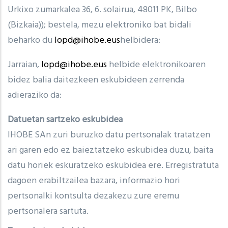
Urkixo zumarkalea 36, 6. solairua, 48011 PK, Bilbo
(Bizkaia)); bestela, mezu elektroniko bat bidali
beharko du
lopd@ihobe.eus
helbidera:
Jarraian,
lopd@ihobe.eus
helbide elektronikoaren
bidez balia daitezkeen eskubideen zerrenda
adieraziko da:
Datuetan sartzeko eskubidea
IHOBE SAn zuri buruzko datu pertsonalak tratatzen
ari garen edo ez baieztatzeko eskubidea duzu, baita
datu horiek eskuratzeko eskubidea ere. Erregistratuta
dagoen erabiltzailea bazara, informazio hori
pertsonalki kontsulta dezakezu zure eremu
pertsonalera sartuta.