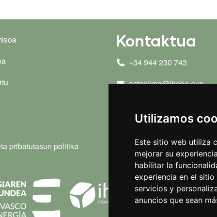
Kontaktua
misoa
oa
+34 944 230 743
rtu
asteklima@ihobe.eus
Harremanetarako formula
Utilizamos co
Este sitio web utiliza
ta pribatutasun politika
mejorar su experiencia
habilitar la funcionali
experiencia en el siti
servicios y personaliz
anuncios que sean más