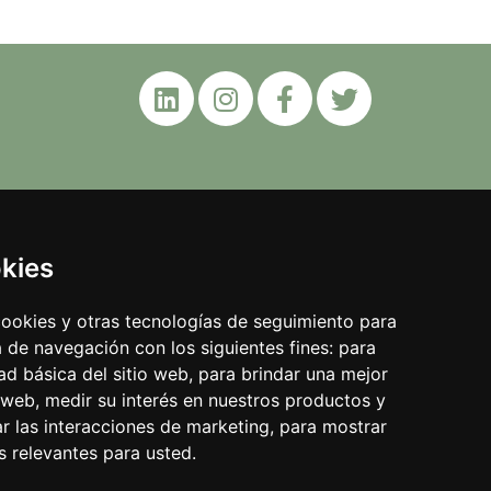
rioa
okies
 cookies y otras tecnologías de seguimiento para
 de navegación con los siguientes fines:
para
dad básica del sitio web
,
para brindar una mejor
o web
,
medir su interés en nuestros productos y
ar las interacciones de marketing
,
para mostrar
 relevantes para usted
.