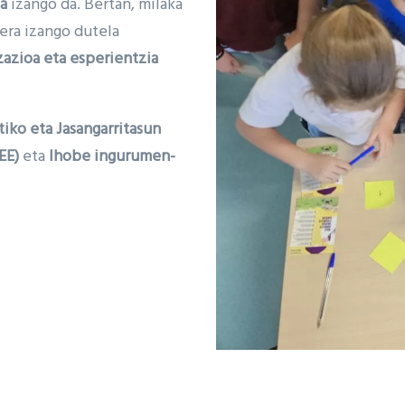
ea
izango da. Bertan, milaka
era izango dutela
zazioa eta esperientzia
tiko eta Jasangarritasun
EE)
eta
Ihobe ingurumen-