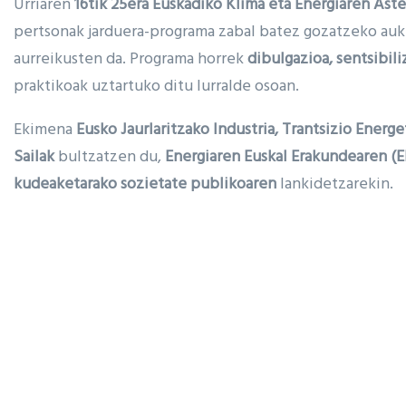
Urriaren
16tik 25era
Euskadiko Klima eta Energiaren Ast
pertsonak jarduera-programa zabal batez gozatzeko auk
aurreikusten da. Programa horrek
dibulgazioa, sentsibili
praktikoak uztartuko ditu lurralde osoan.
Ekimena
Eusko Jaurlaritzako Industria, Trantsizio Energe
Sailak
bultzatzen du,
Energiaren Euskal Erakundearen (E
kudeaketarako sozietate publikoaren
lankidetzarekin.