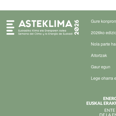
Gure konpro
2026ko edizi
Nola parte ha
Aitortzak
Gaur egun
Lege oharra e