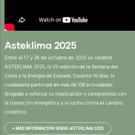
Asteklima 2025
Entre el 17 y 26 de octubre de 2025 se celebró
ASTEKLIMA 2025, la VII edición de la Semana del
Clima y la Energía de Euskadi. Durante 10 días, la
ciudadanía participó en más de 138 actividades
dirigidas a reforzar su implicación y compromiso con
la transición energética y la lucha contra el cambio
climático.
> MÁS INFORMACIÓN SOBRE ASTEKLIMA 2025